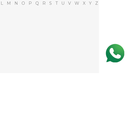
K
L
M
N
O
P
Q
R
S
T
U
V
W
X
Y
Z
CENTRAIS DE ATENDIMENTO