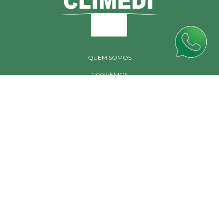
QUEM SOMOS
CONVÊNIOS
EXAMES
CONTATO
UNIDADE MATRIZ
AV. BARÃO DE MARUIM, 570 - CENTRO, ARACAJU - SE, 49010-340
(79) 2107-9800
CENTRAIS DE ATENDIMENTO
MARCAÇÃO DE CONSULTAS E EXAMES