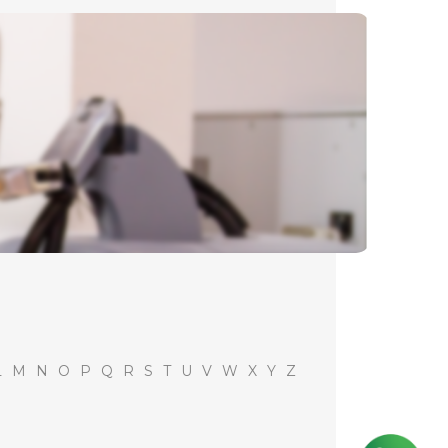
L
M
N
O
P
Q
R
S
T
U
V
W
X
Y
Z