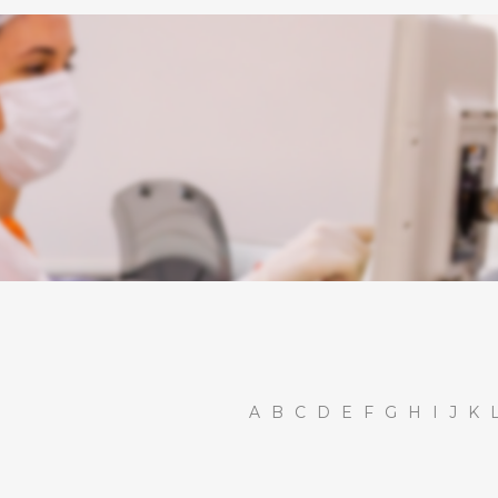
A
B
C
D
E
F
G
H
I
J
K