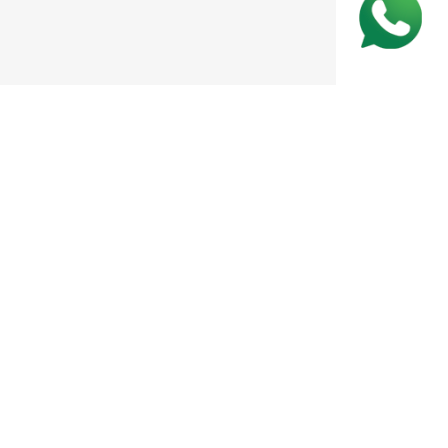
CENTRAIS DE ATENDIMENTO
MARCAÇÃO DE CONSULTAS E EXAMES
RESULTADOS EXAMES LABORATORIAIS
RESULTADOS EXAMES DE IMAGEM
POLÍTICA DE PRIVACIDADE
E, 49010-340
ESTACIONAMENTO PRIVATIVO