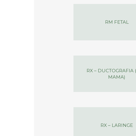
RM FETAL
RX – DUCTOGRAFIA 
MAMA)
RX – LARINGE