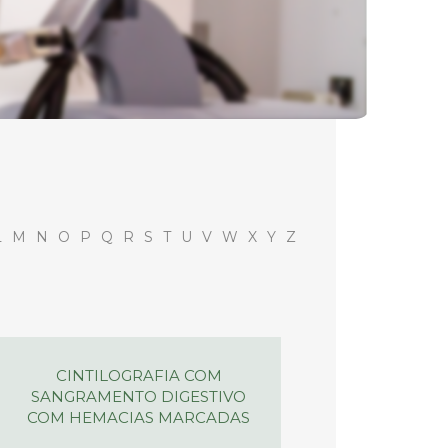
L
M
N
O
P
Q
R
S
T
U
V
W
X
Y
Z
CINTILOGRAFIA COM
SANGRAMENTO DIGESTIVO
COM HEMACIAS MARCADAS