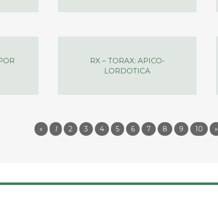
(POR
RX – TORAX: APICO-
LORDOTICA
«
1
2
3
4
5
6
7
8
9
10
»