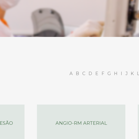
A
B
C
D
E
F
G
H
I
J
K
LESÃO
ANGIO-RM ARTERIAL