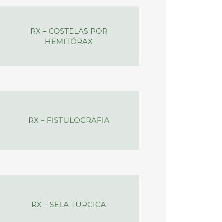
RX – COSTELAS POR
HEMITÓRAX
RX – FISTULOGRAFIA
RX – SELA TURCICA